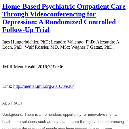
Home-Based Psychiatric Outpatient Care
Through Videoconferencing for
Depression: A Randomized Controlled
Follow-Up Trial
Ines Hungerbüehler, PhD; Leandro Valiengo, PhD; Alexandre A
Loch, PhD; Wulf Rössler, MD, MSc; Wagner F Gattaz, PhD.
JMIR Ment Health 2016;3(3):e36
Link:
http://mental.jmir.org/2016/3/e36/
ABSTRACT
Background:
There is a tremendous opportunity for innovative mental
health care solutions such as psychiatric care through videoconferencing
to increase the number of people who have access to quality care.