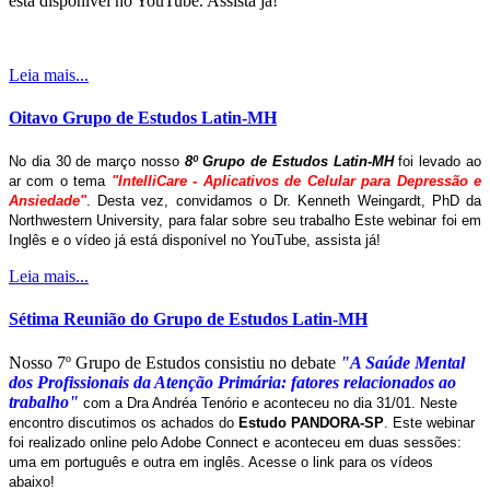
está disponível no YouTube. Assista já!
Leia mais...
Oitavo Grupo de Estudos Latin-MH
No dia 30 de março nosso
8º Grupo de Estudos Latin-MH
foi levado ao
ar com o tema
"IntelliCare - Aplicativos de Celular para Depressão e
Ansiedade"
. Desta vez, convidamos o Dr. Kenneth Weingardt, PhD da
Northwestern University, para falar sobre seu trabalho Este webinar foi em
Inglês e o vídeo já está disponível no YouTube, assista já!
Leia mais...
Sétima Reunião do Grupo de Estudos Latin-MH
Nosso 7º Grupo de Estudos consistiu no debate
"A Saúde Mental
dos Profissionais da Atenção Primária: fatores relacionados ao
trabalho"
com a Dra Andréa Tenório e aconteceu no dia 31/01. Neste
encontro discutimos os achados do
Estudo PANDORA-SP
. Este webinar
foi realizado online pelo Adobe Connect e aconteceu em duas sessões:
uma em português e outra em inglês. Acesse o link para os vídeos
abaixo!