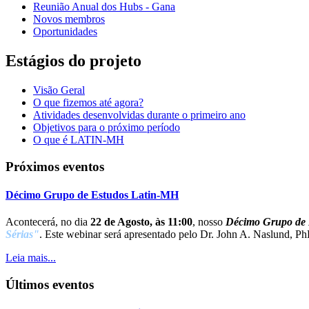
Reunião Anual dos Hubs - Gana
Novos membros
Oportunidades
Estágios do projeto
Visão Geral
O que fizemos até agora?
Atividades desenvolvidas durante o primeiro ano
Objetivos para o próximo período
O que é LATIN-MH
Próximos eventos
Décimo Grupo de Estudos Latin-MH
Acontecerá, no dia
22 de Agosto, às 11:00
, nosso
Décimo Grupo de 
Sérias"
. Este webinar será apresentado pelo Dr. John A. Naslund, Ph
Leia mais...
Últimos eventos