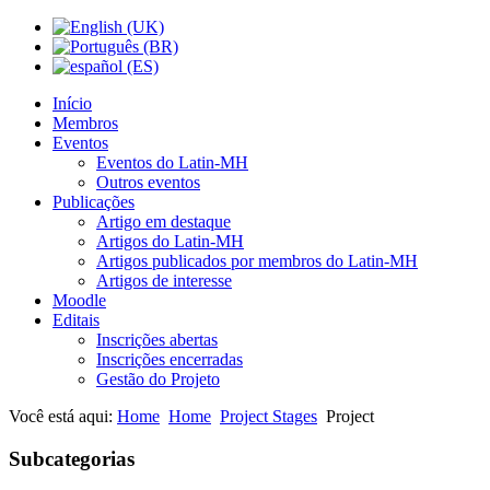
Início
Membros
Eventos
Eventos do Latin-MH
Outros eventos
Publicações
Artigo em destaque
Artigos do Latin-MH
Artigos publicados por membros do Latin-MH
Artigos de interesse
Moodle
Editais
Inscrições abertas
Inscrições encerradas
Gestão do Projeto
Você está aqui:
Home
Home
Project Stages
Project
Subcategorias