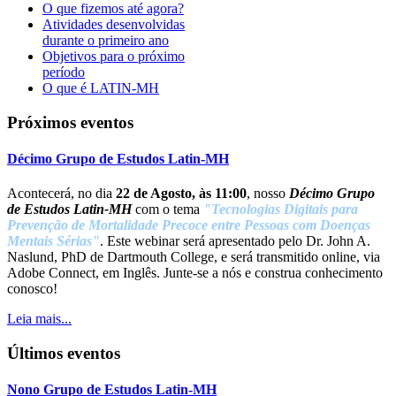
O que fizemos até agora?
Atividades desenvolvidas
durante o primeiro ano
Objetivos para o próximo
período
O que é LATIN-MH
Próximos eventos
Décimo Grupo de Estudos Latin-MH
Acontecerá, no dia
22 de Agosto, às 11:00
, nosso
Décimo Grupo
de Estudos Latin-MH
com o tema
"Tecnologias Digitais para
Prevenção de Mortalidade Precoce entre Pessoas com Doenças
Mentais Sérias"
. Este webinar será apresentado pelo Dr. John A.
Naslund, PhD de Dartmouth College, e será transmitido online, via
Adobe Connect, em Inglês. Junte-se a nós e construa conhecimento
conosco!
Leia mais...
Últimos eventos
Nono Grupo de Estudos Latin-MH