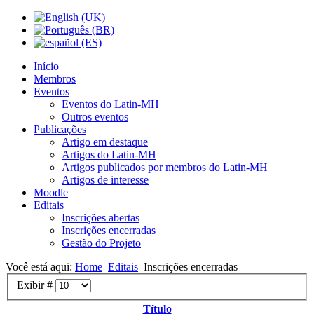
Início
Membros
Eventos
Eventos do Latin-MH
Outros eventos
Publicações
Artigo em destaque
Artigos do Latin-MH
Artigos publicados por membros do Latin-MH
Artigos de interesse
Moodle
Editais
Inscrições abertas
Inscrições encerradas
Gestão do Projeto
Você está aqui:
Home
Editais
Inscrições encerradas
Exibir #
Título