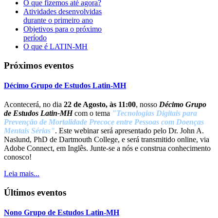
O que fizemos até agora?
Atividades desenvolvidas
durante o primeiro ano
Objetivos para o próximo
período
O que é LATIN-MH
Próximos eventos
Décimo Grupo de Estudos Latin-MH
Acontecerá, no dia
22 de Agosto, às 11:00
, nosso
Décimo Grupo
de Estudos Latin-MH
com o tema
"Tecnologias Digitais para
Prevenção de Mortalidade Precoce entre Pessoas com Doenças
Mentais Sérias"
. Este webinar será apresentado pelo Dr. John A.
Naslund, PhD de Dartmouth College, e será transmitido online, via
Adobe Connect, em Inglês. Junte-se a nós e construa conhecimento
conosco!
Leia mais...
Últimos eventos
Nono Grupo de Estudos Latin-MH