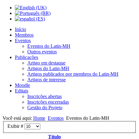
Início
Membros
Eventos
Eventos do Latin-MH
Outros eventos
Publicações
Artigo em destaque
Artigos do Latin-MH
Artigos publicados por membros do Latin-MH
Artigos de interesse
Moodle
Editais
Inscrições abertas
Inscrições encerradas
Gestão do Projeto
Você está aqui:
Home
Eventos
Eventos do Latin-MH
Exibir #
Título