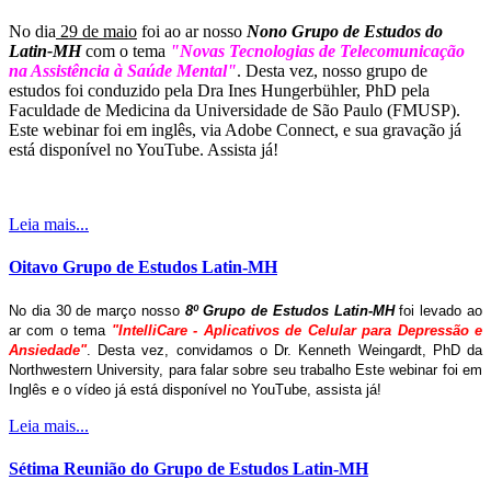
No dia
29 de maio
foi ao ar nosso
Nono Grupo de Estudos do
Latin-MH
com o tema
"Novas Tecnologias de Telecomunicação
na Assistência à Saúde Mental"
. Desta vez, nosso grupo de
estudos foi conduzido pela Dra Ines Hungerbühler, PhD pela
Faculdade de Medicina da Universidade de São Paulo (FMUSP).
Este webinar foi em inglês, via Adobe Connect, e sua gravação já
está disponível no YouTube. Assista já!
Leia mais...
Oitavo Grupo de Estudos Latin-MH
No dia 30 de março nosso
8º Grupo de Estudos Latin-MH
foi levado ao
ar com o tema
"IntelliCare - Aplicativos de Celular para Depressão e
Ansiedade"
. Desta vez, convidamos o Dr. Kenneth Weingardt, PhD da
Northwestern University, para falar sobre seu trabalho Este webinar foi em
Inglês e o vídeo já está disponível no YouTube, assista já!
Leia mais...
Sétima Reunião do Grupo de Estudos Latin-MH