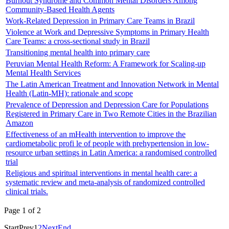
Burnout Syndrome and Common Mental Disorders Among
Community-Based Health Agents
Work-Related Depression in Primary Care Teams in Brazil
Violence at Work and Depressive Symptoms in Primary Health
Care Teams: a cross-sectional study in Brazil
Transitioning mental health into primary care
Peruvian Mental Health Reform: A Framework for Scaling-up
Mental Health Services
The Latin American Treatment and Innovation Network in Mental
Health (Latin-MH): rationale and scope
Prevalence of Depression and Depression Care for Populations
Registered in Primary Care in Two Remote Cities in the Brazilian
Amazon
Effectiveness of an mHealth intervention to improve the
cardiometabolic profi le of people with prehypertension in low-
resource urban settings in Latin America: a randomised controlled
trial
Religious and spiritual interventions in mental health care: a
systematic review and meta-analysis of randomized controlled
clinical trials.
Page 1 of 2
Start
Prev
1
2
Next
End