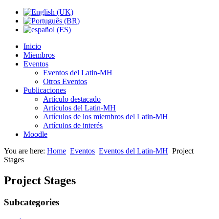
Inicio
Miembros
Eventos
Eventos del Latin-MH
Otros Eventos
Publicaciones
Artículo destacado
Artículos del Latin-MH
Artículos de los miembros del Latin-MH
Artículos de interés
Moodle
You are here:
Home
Eventos
Eventos del Latin-MH
Project
Stages
Project Stages
Subcategories