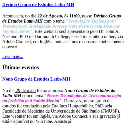
Décimo Grupo de Estudos Latin-MH
Acontecerá, no dia
22 de Agosto, às 11:00
, nosso
Décimo Grupo
de Estudos Latin-MH
com o tema
"Tecnologias Digitais para
Prevenção de Mortalidade Precoce entre Pessoas com Doenças
Mentais Sérias"
. Este webinar será apresentado pelo Dr. John A.
Naslund, PhD de Dartmouth College, e será transmitido online, via
Adobe Connect, em Inglês. Junte-se a nós e construa conhecimento
conosco!
Leia mais...
Últimos eventos
Nono Grupo de Estudos Latin-MH
No dia
29 de maio
foi ao ar nosso
Nono Grupo de Estudos do
Latin-MH
com o tema
"Novas Tecnologias de Telecomunicação
na Assistência à Saúde Mental"
. Desta vez, nosso grupo de
estudos foi conduzido pela Dra Ines Hungerbühler, PhD pela
Faculdade de Medicina da Universidade de São Paulo (FMUSP).
Este webinar foi em inglês, via Adobe Connect, e sua gravação já
está disponível no YouTube. Assista já!