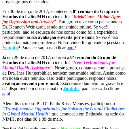
nossos grupos de estudos.
Em 30 de março de 2017, aconteceu a
8ª reunião do Grupo de
Estudos do Latin-MH
cujo tema foi
"IntelliCare - Mobile Apps
for Depression and Anxiety"
. Este grupo teve como palestrante o
Dr. Kenneth Weingardt, sendo transmitida online. Se você
participou, não se esqueça de nos contar como foi a experiência
respondendo nossa
avaliação enviada por e-mail
. Se você não
pôde estar, não tem problema! Nosso vídeo foi gravado e já está no
Youtube
! Para acessar, basta clicar
aqui
!
Já em 29 de maio de 2017, ocorreu a
9ª reunião do Grupo de
Estudos do Latin-MH
cujo tema foi
"New Technologies for
Mental Health Assistance"
. Neste grupo, contamos com a presença
da Dra. Ines Hungerbühler, também transmitida online. Assim como
em nossa outra reunião, caso tenha participado, responda nossa
avaliação enviada por e-mail
. Esta reunião também foi gravada e
etá disponível em nosso canal do
Youtube
, para acessá-la clique
aqui
!
Além disso, nosso PI, Dr. Paulo Rossi Menezes, participou do
"Transformative Opportunities for Solving the Grand Challenges
in Global Mental Health"
que aconteceu em Bethesda, na sede do
NIMH, nos dias 08 e 09 de maio.
Por fim, foi lançado nossa nova
Newsletter
. Para acessá-la, basta