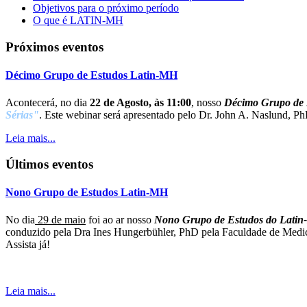
Objetivos para o próximo período
O que é LATIN-MH
Próximos eventos
Décimo Grupo de Estudos Latin-MH
Acontecerá, no dia
22 de Agosto, às 11:00
, nosso
Décimo Grupo de 
Sérias"
. Este webinar será apresentado pelo Dr. John A. Naslund, Ph
Leia mais...
Últimos eventos
Nono Grupo de Estudos Latin-MH
No dia
29 de maio
foi ao ar nosso
Nono Grupo de Estudos do Lati
conduzido pela Dra Ines Hungerbühler, PhD pela Faculdade de Medic
Assista já!
Leia mais...