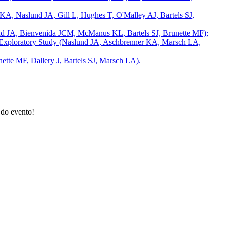
 KA, Naslund JA, Gill L, Hughes T, O'Malley AJ, Bartels SJ,
nd JA, Bienvenida JCM, McManus KL, Bartels SJ, Brunette MF);
 an Exploratory Study (Naslund JA, Aschbrenner KA, Marsch LA,
tte MF, Dallery J, Bartels SJ, Marsch LA).
 do evento!