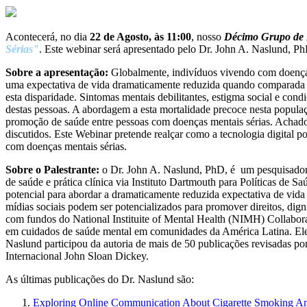
Acontecerá, no dia
22 de Agosto, às 11:00
, nosso
Décimo Grupo de 
Sérias"
. Este webinar será apresentado pelo Dr. John A. Naslund, Ph
Sobre a apresentação:
Globalmente, indivíduos vivendo com doenças m
uma expectativa de vida dramaticamente reduzida quando comparada à
esta disparidade. Sintomas mentais debilitantes, estigma social e co
destas pessoas. A abordagem a esta mortalidade precoce nesta populaçã
promoção de saúde entre pessoas com doenças mentais sérias. Achados 
discutidos. Este Webinar pretende realçar como a tecnologia digital 
com doenças mentais sérias.
Sobre o Palestrante:
o Dr. John A. Naslund, PhD, é um pesquisador
de saúde e prática clínica via Instituto Dartmouth para Políticas de 
potencial para abordar a dramaticamente reduzida expectativa de vida
mídias sociais podem ser potencializados para promover direitos, di
com fundos do National Instituite of Mental Health (NIMH) Collabor
em cuidados de saúde mental em comunidades da América Latina. Ele 
Naslund participou da autoria de mais de 50 publicações revisadas p
Internacional John Sloan Dickey.
As últimas publicações do Dr. Naslund são:
Exploring Online Communication About Cigarette Smoking Amo