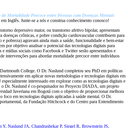
o de Mortalidade Precoce entre Pessoas com Doenças Mentais
 em Inglês. Junte-se a nós e construa conhecimento conosco!
storno depressivo maior, ou transtorno afetivo bipolar, apresentam
a doenças crônicas, e pobre condição cardiovascular contribuem para
go e pobreza) agravam ainda mais a saúde, funcionalidade e bem-estar
 por objetivo analisar o potencial das tecnologias digitais para
s e mídias sociais como Facebook e Twitter serão apresentados e
 de intervenções para abordar mortalidade precoce entre indivíduos
Dartmouth College. O Dr. Naslund completou seu PhD em políticas
extensivamente em aplicar novas metodologias e tecnologias digitais em
 especialmente interessado em explorar como as tecnologias digitais e
te, o Dr. Naslund é co-pesquisador no Proyecto DIADA, um projeto
ersidad Javeriana em Bogotá com o objetivo de proporcionar melhora
foco em tecnologias digitais aplicadas à saúde mental. O Dr.
omportamental, da Fundação Hitchcock e do Centro para Entendimento
Y, Naslund JA, Chandrashekar P, Siegel R, Brownstein JS,