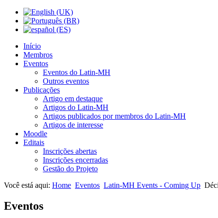
Início
Membros
Eventos
Eventos do Latin-MH
Outros eventos
Publicações
Artigo em destaque
Artigos do Latin-MH
Artigos publicados por membros do Latin-MH
Artigos de interesse
Moodle
Editais
Inscrições abertas
Inscrições encerradas
Gestão do Projeto
Você está aqui:
Home
Eventos
Latin-MH Events - Coming Up
Déc
Eventos