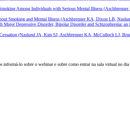
g Smoking Among Individuals with Serious Mental Illness (Aschbrenner
About Smoking and Mental Illness (Aschbrenner KA, Dixon LB, Naslu
with Major Depressive Disorder, Bipolar Disorder and Schizophrenia:
 Cessation (Naslund JA, Kim SJ, Aschbrenner KA, McCulloch LJ, Brune
s informá-lo sobre o webinar e sobre como entrar na sala virtual no dia