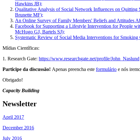
Hawkins JB);
Qualitative Analysis of Social Network Influences on Quittin
Brunette MF);
An Online Survey of Family Members' Beliefs and Attitudes 
Facebook for Supporting a Lifestyle Intervention for People 
McHugo GJ, Bartels SJ);
Systematic Review of Social Media Interventions for Smoking
Mídias Científicas:
1. Research Gate:
https://www.researchgate.net/profile/John_Naslund
Participe da discussão!
Apenas preencha este
formulário
e nós iremo
Obrigado!
Capacity Building
Newsletter
April 2017
December 2016
July 2016