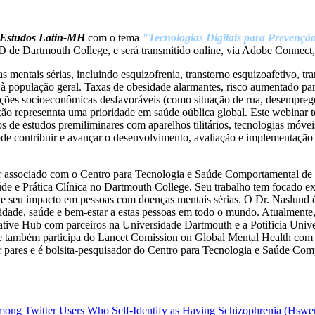
Estudos Latin-MH
com o tema
"Tecnologias Digitais para Prevençã
D de Dartmouth College, e será transmitido online, via Adobe Connect,
entais sérias, incluindo esquizofrenia, transtorno esquizoafetivo, tran
 população geral. Taxas de obesidade alarmantes, risco aumentado par
ndições socioeconômicas desfavoráveis (como situação de rua, desempre
o represennta uma prioridade em saúde oública global. Este webinar tem
de estudos premiliminares com aparelhos tilitários, tecnologias móvei
pode contribuir e avançar o desenvolvimento, avaliação e implementação
 associado com o Centro para Tecnologia e Saúde Comportamental de 
Saúde e Prática Clínica no Dartmouth College. Seu trabalho tem focado 
 e seu impacto em pessoas com doenças mentais sérias. O Dr. Naslund é
gnidade, saúde e bem-estar a estas pessoas em todo o mundo. Atualmen
ative Hub com parceiros na Universidade Dartmouth e a Potificia Univ
também participa do Lancet Comission on Global Mental Health com o 
or pares e é bolsita-pesquisador do Centro para Tecnologia e Saúde C
ng Twitter Users Who Self-Identify as Having Schizophrenia (Hswen 