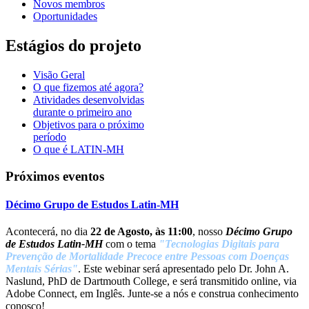
Novos membros
Oportunidades
Estágios do projeto
Visão Geral
O que fizemos até agora?
Atividades desenvolvidas
durante o primeiro ano
Objetivos para o próximo
período
O que é LATIN-MH
Próximos eventos
Décimo Grupo de Estudos Latin-MH
Acontecerá, no dia
22 de Agosto, às 11:00
, nosso
Décimo Grupo
de Estudos Latin-MH
com o tema
"Tecnologias Digitais para
Prevenção de Mortalidade Precoce entre Pessoas com Doenças
Mentais Sérias"
. Este webinar será apresentado pelo Dr. John A.
Naslund, PhD de Dartmouth College, e será transmitido online, via
Adobe Connect, em Inglês. Junte-se a nós e construa conhecimento
conosco!