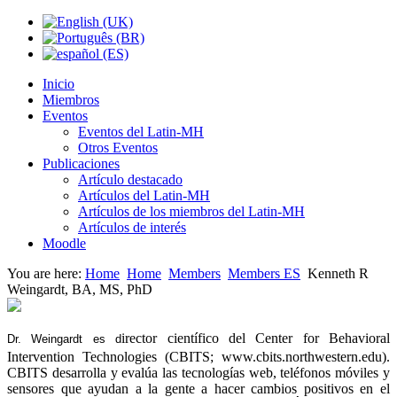
Inicio
Miembros
Eventos
Eventos del Latin-MH
Otros Eventos
Publicaciones
Artículo destacado
Artículos del Latin-MH
Artículos de los miembros del Latin-MH
Artículos de interés
Moodle
You are here:
Home
Home
Members
Members ES
Kenneth R
Weingardt, BA, MS, PhD
irector científico del
Center for Behavioral
Dr. Weingardt es
d
Intervention Technologies
(CBITS; www.cbits.northwestern.edu).
CBITS desarrolla y evalúa las tecnologías web, teléfonos móviles y
sensores que ayudan a la gente a hacer cambios positivos en el