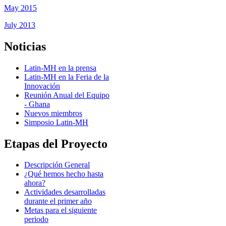
May 2015
July 2013
Noticias
Latin-MH en la prensa
Latin-MH en la Feria de la
Innovación
Reunión Anual del Equipo
- Ghana
Nuevos miembros
Simposio Latin-MH
Etapas del Proyecto
Descripción General
¿Qué hemos hecho hasta
ahora?
Actividades desarrolladas
durante el primer año
Metas para el siguiente
periodo