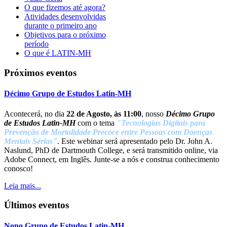
O que fizemos até agora?
Atividades desenvolvidas
durante o primeiro ano
Objetivos para o próximo
período
O que é LATIN-MH
Próximos eventos
Décimo Grupo de Estudos Latin-MH
Acontecerá, no dia
22 de Agosto, às 11:00
, nosso
Décimo Grupo
de Estudos Latin-MH
com o tema
"Tecnologias Digitais para
Prevenção de Mortalidade Precoce entre Pessoas com Doenças
Mentais Sérias"
. Este webinar será apresentado pelo Dr. John A.
Naslund, PhD de Dartmouth College, e será transmitido online, via
Adobe Connect, em Inglês. Junte-se a nós e construa conhecimento
conosco!
Leia mais...
Últimos eventos
Nono Grupo de Estudos Latin-MH