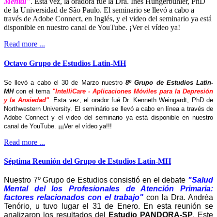
Mental"
. Esta vez, la oradora fué la Dra. Ines Hungerbühler, PhD
de la Universidad de São Paulo. El seminario se llevó a cabo a
través de Adobe Connect, en Inglés, y el video del seminario ya está
disponible en nuestro canal de YouTube. ¡Ver el vídeo ya!
Read more ...
Octavo Grupo de Estudios Latin-MH
Se llevó a cabo el 30 de Marzo nuestro
8º Grupo de Estudios Latin-
MH
con el tema
"IntelliCare - Aplicaciones Móviles para la Depresión
y la Ansiedad"
. Esta vez, el orador fué Dr. Kenneth Weingardt, PhD de
Northwestern University. El seminário se llevó a cabo en línea a través de
Adobe Connect y el video del seminario ya está disponible en nuestro
canal de YouTube. ¡¡¡Ver el vídeo ya!!!
Read more ...
Séptima Reunión del Grupo de Estudios Latin-MH
Nuestro 7º Grupo de Estudios consistió en el debate
"Salud
Mental del los Profesionales de Atención Primaria:
factores relacionados con el trabajo"
con la Dra. Andréa
Tenório, u tuvo lugar el 31 de Enero. En esta reunión se
analizaron los resultados del
Estudio PANDORA-SP
. Este