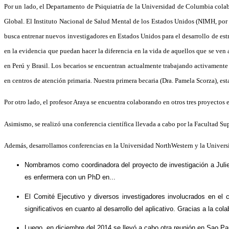
Por un lado, el Departamento de Psiquiatría de la Universidad de Columbia cola
Global. El Instituto Nacional de Salud Mental de los Estados Unidos (NIMH, por
busca entrenar nuevos investigadores en Estados Unidos para el desarrollo de estr
en la evidencia que puedan hacer la diferencia en la vida de aquellos que se ven
en Perú y Brasil. Los becarios se encuentran actualmente trabajando activamente
en centros de atención primaria. Nuestra primera becaria (Dra. Pamela Scorza), es
Por otro lado, el profesor Araya se encuentra colaborando en otros tres proyecto
Asimismo, se realizó una conferencia científica llevada a cabo por la Facultad Su
Además, desarrollamos conferencias en la Universidad NorthWestern y la Univers
Nombramos como coordinadora del proyecto de investigación a Julie
es enfermera con un
 PhD en...
El Comité Ejecutivo y diversos investigadores involucrados en el
significativos en cuanto al desarrollo del aplicativo. Gracias a la c
Luego, en diciembre del 2014 se llevó a cabo otra reunión 
en Sao Pau