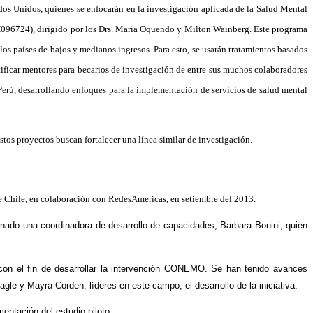
s Unidos, quienes se enfocarán en la investigación aplicada de la Salud Mental 
H096724), dirigido por los Drs. Maria Oquendo y Milton Wainberg. Este programa 
os países de bajos y medianos ingresos. Para esto, se usarán tratamientos basados 
ificar mentores para becarios de investigación de entre sus muchos colaboradores 
erú, desarrollando enfoques para la implementación de servicios de salud mental 
tos proyectos buscan fortalecer una línea similar de investigación.
e Chile, en colaboración con RedesAmericas, en setiembre del 2013.
ado una coordinadora de desarrollo de capacidades, Barbara Bonini, quien 
on el fin de desarrollar la intervención CONEMO. Se han tenido avances 
agle y Mayra Corden, líderes en este campo, el desarrollo de la iniciativa.
entación del estudio piloto.