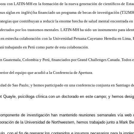
bora con LATIN-MH en la formación de la nueva generación de científicos de Estado
 sus siglas en inglés) ha financiado un programa de becas de investigación (T32M
ategias que contribuyan a reducir la enorme brecha de salud mental encontrada en l
 afectados por los trastornos mentales. LATIN-MH ha sido un instrumento para ident
 en estrecha colaboración con la Universidad Peruana Cayetano Heredia en Lima, P
tará trabajando en Perú como parte de esta colaboración.
s en Guatemala, Colombia y Perú, financiados por Grand Challenges Canada. Todos es
perior del equipo que acudió a la Conferencia de Apertura.
idad de Sao Paulo; y hemos participado en una conferencia conjunta en Santiago d
t Quayle, psicóloga clínica con un doctorado en este campo; y hemos design
 componente de investigación han mantenido reuniones semanales vía web c
olaboración de la Universidad de Northwestern, hemos trabajado junto a Mark Be
lo, con el fin de preparar los contenidos e insumos necesarios para la implem