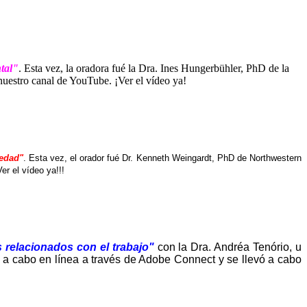
tal"
. Esta vez, la oradora fué la Dra. Ines Hungerbühler, PhD de la
nuestro canal de YouTube. ¡Ver el vídeo ya!
iedad"
. Esta vez, el orador fué Dr. Kenneth Weingardt, PhD de Northwestern
er el vídeo ya!!!
s relacionados con el trabajo"
con la Dra. Andréa Tenório, u
ó a cabo en línea a través de Adobe Connect y se llevó a cabo