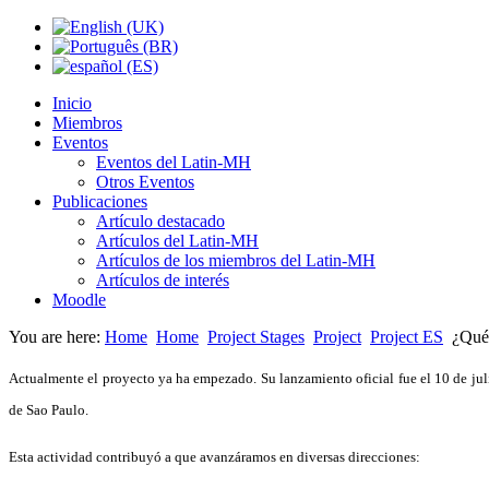
Inicio
Miembros
Eventos
Eventos del Latin-MH
Otros Eventos
Publicaciones
Artículo destacado
Artículos del Latin-MH
Artículos de los miembros del Latin-MH
Artículos de interés
Moodle
You are here:
Home
Home
Project Stages
Project
Project ES
¿Qué
Actualmente el proyecto ya ha empezado. Su lanzamiento oficial fue el 10 de juli
de Sao Paulo.
Esta actividad contribuyó a que avanzáramos en diversas direcciones: