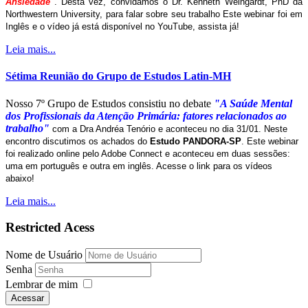
Ansiedade"
. Desta vez, convidamos o Dr. Kenneth Weingardt, PhD da
Northwestern University, para falar sobre seu trabalho Este webinar foi em
Inglês e o vídeo já está disponível no YouTube, assista já!
Leia mais...
Sétima Reunião do Grupo de Estudos Latin-MH
Nosso 7º Grupo de Estudos consistiu no debate
"A Saúde Mental
dos Profissionais da Atenção Primária: fatores relacionados ao
trabalho"
com a Dra Andréa Tenório e aconteceu no dia 31/01. Neste
encontro discutimos os achados do
Estudo PANDORA-SP
. Este webinar
foi realizado online pelo Adobe Connect e aconteceu em duas sessões:
uma em português e outra em inglês. Acesse o link para os vídeos
abaixo!
Leia mais...
Restricted Acess
Nome de Usuário
Senha
Lembrar de mim
Acessar