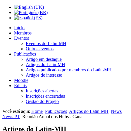
Início
Membros
Eventos
Eventos do Latin-MH
Outros eventos
Publicações
Artigo em destaque
Artigos do Latin-MH
Artigos publicados por membros do Latin-MH
Artigos de interesse
Moodle
Editais
Inscrições abertas
Inscrições encerradas
Gestão do Projeto
Você está aqui:
Home
Publicações
Artigos do Latin-MH
News
News PT
Reunião Anual dos Hubs - Gana
Artigos do Latin-MH