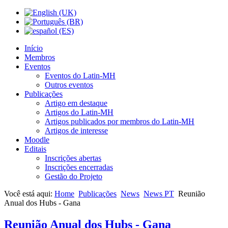
Início
Membros
Eventos
Eventos do Latin-MH
Outros eventos
Publicações
Artigo em destaque
Artigos do Latin-MH
Artigos publicados por membros do Latin-MH
Artigos de interesse
Moodle
Editais
Inscrições abertas
Inscrições encerradas
Gestão do Projeto
Você está aqui:
Home
Publicações
News
News PT
Reunião
Anual dos Hubs - Gana
Reunião Anual dos Hubs - Gana