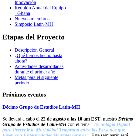
Innovación
Reunión Anual del Equipo
- Ghana
Nuevos miembros
Simposio Latin-MH
Etapas del Proyecto
Descripción General
¿Qué hemos hecho hasta
ahora?
Actividades desarrolladas
durante el primer año
Metas para el siguiente
periodo
Próximos eventos
Décimo Grupo de Estudios Latin-MH
Se llevará a cabo el
22 de agosto a las 10 am EST
, nuestro
Décimo
Grupo de Estudios de Latin-M
H
con el tema
"Tecnología Digital
para Prevenir la Mortalidad Temprana entre las Personas que
Viven con Enfermedades Mentales Graves"
. Este seminario será