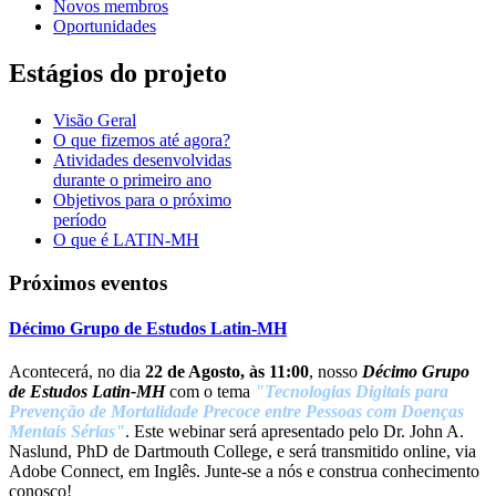
Novos membros
Oportunidades
Estágios do projeto
Visão Geral
O que fizemos até agora?
Atividades desenvolvidas
durante o primeiro ano
Objetivos para o próximo
período
O que é LATIN-MH
Próximos eventos
Décimo Grupo de Estudos Latin-MH
Acontecerá, no dia
22 de Agosto, às 11:00
, nosso
Décimo Grupo
de Estudos Latin-MH
com o tema
"Tecnologias Digitais para
Prevenção de Mortalidade Precoce entre Pessoas com Doenças
Mentais Sérias"
. Este webinar será apresentado pelo Dr. John A.
Naslund, PhD de Dartmouth College, e será transmitido online, via
Adobe Connect, em Inglês. Junte-se a nós e construa conhecimento
conosco!