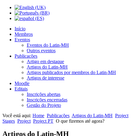
Início
Membros
Eventos
Eventos do Latin-MH
Outros eventos
Publicações
Artigo em destaque
Artigos do Latin-MH
Artigos publicados por membros do Latin-MH
Artigos de interesse
Moodle
Editais
Inscrições abertas
Inscrições encerradas
Gestão do Projeto
Você está aqui:
Home
Publicações
Artigos do Latin-MH
Project
Stages
Project
Project PT
O que fizemos até agora?
Artigos do Latin-MH