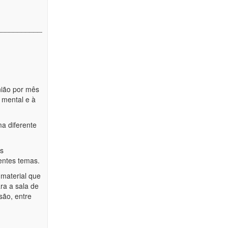
________________________________________________________
nião por mês
 mental e à
a diferente
es
rentes temas.
 material que
ra a sala de
ssão, entre