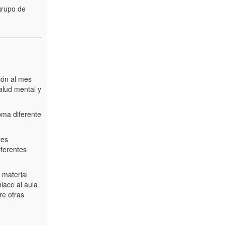
grupo de
________________________________________________________
ión al mes
alud mental y
oma diferente
tes
iferentes
 material
lace al aula
tre otras