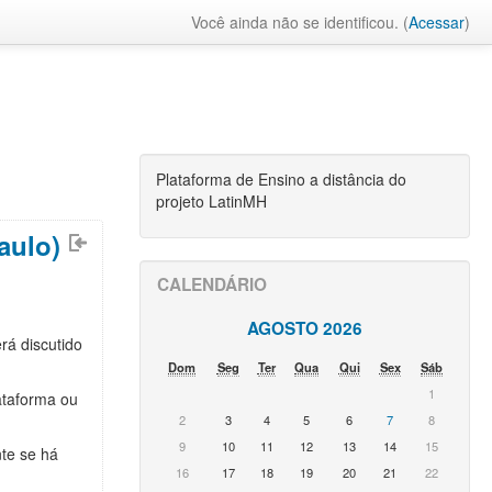
Você ainda não se identificou. (
Acessar
)
Plataforma de Ensino a distância do
projeto LatinMH
aulo)
CALENDÁRIO
AGOSTO 2026
rá discutido
Dom
Seg
Ter
Qua
Qui
Sex
Sáb
1
ataforma ou
2
3
4
5
6
7
8
9
10
11
12
13
14
15
te se há
16
17
18
19
20
21
22