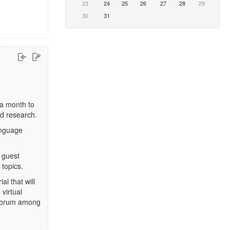
23
24
25
26
27
28
29
30
31
 a month to
nd research.
language
t guest
 topics.
al that will
 virtual
n forum among